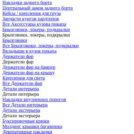
Накладки заднего борта
Центральный замок заднего борта
Кейсы / крепления для груза
Запчасти кунгов хардтопов
Все Аксессуары кузова пикапа
Брызговики, локеры, подкрылки
Брызговики, локеры, подкрылки
Брызговики
Все Брызговики, локеры, подкрылки
Вкладыши в кузов пикапа
Держатели фар
Держатели фар
Держатели фар на бампер
Держатели фар на крышу
Крепления для света
Все Держатели фар
Детали интерьера
Детали интерьера
Накладки внутренних порогов
Все Детали интерьера
Детали экстерьера
Детали экстерьера
Буксировочные крюки
Молдинг крышки багажника
Декоративные накладки