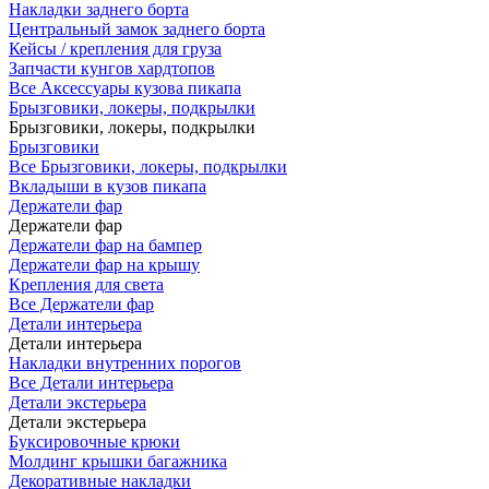
Накладки заднего борта
Центральный замок заднего борта
Кейсы / крепления для груза
Запчасти кунгов хардтопов
Все Аксессуары кузова пикапа
Брызговики, локеры, подкрылки
Брызговики, локеры, подкрылки
Брызговики
Все Брызговики, локеры, подкрылки
Вкладыши в кузов пикапа
Держатели фар
Держатели фар
Держатели фар на бампер
Держатели фар на крышу
Крепления для света
Все Держатели фар
Детали интерьера
Детали интерьера
Накладки внутренних порогов
Все Детали интерьера
Детали экстерьера
Детали экстерьера
Буксировочные крюки
Молдинг крышки багажника
Декоративные накладки