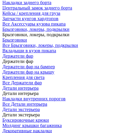
Накладки заднего борта
Центральный замок заднего борта
Кейсы / крепления для груза
Запчасти кунгов хардтопов
Все Аксессуары кузова пикапа
Брызговики, локеры, подкрылки
Брызговики, локеры, подкрылки
Брызговики
Все Брызговики, локеры, подкрылки
Вкладыши в кузов пикапа
Держатели фар
Держатели фар
Держатели фар на бампер
Держатели фар на крышу
Крепления для света
Все Держатели фар
Детали интерьера
Детали интерьера
Накладки внутренних порогов
Все Детали интерьера
Детали экстерьера
Детали экстерьера
Буксировочные крюки
Молдинг крышки багажника
Декоративные накладки