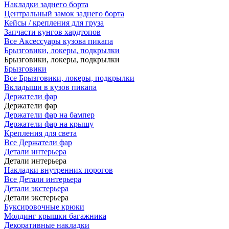
Накладки заднего борта
Центральный замок заднего борта
Кейсы / крепления для груза
Запчасти кунгов хардтопов
Все Аксессуары кузова пикапа
Брызговики, локеры, подкрылки
Брызговики, локеры, подкрылки
Брызговики
Все Брызговики, локеры, подкрылки
Вкладыши в кузов пикапа
Держатели фар
Держатели фар
Держатели фар на бампер
Держатели фар на крышу
Крепления для света
Все Держатели фар
Детали интерьера
Детали интерьера
Накладки внутренних порогов
Все Детали интерьера
Детали экстерьера
Детали экстерьера
Буксировочные крюки
Молдинг крышки багажника
Декоративные накладки