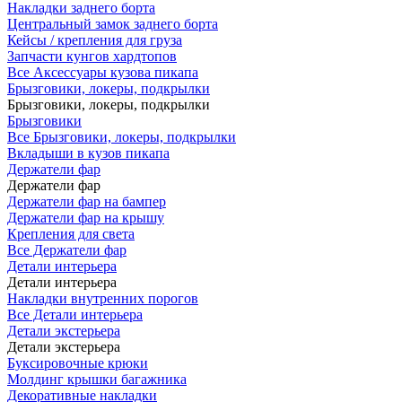
Накладки заднего борта
Центральный замок заднего борта
Кейсы / крепления для груза
Запчасти кунгов хардтопов
Все Аксессуары кузова пикапа
Брызговики, локеры, подкрылки
Брызговики, локеры, подкрылки
Брызговики
Все Брызговики, локеры, подкрылки
Вкладыши в кузов пикапа
Держатели фар
Держатели фар
Держатели фар на бампер
Держатели фар на крышу
Крепления для света
Все Держатели фар
Детали интерьера
Детали интерьера
Накладки внутренних порогов
Все Детали интерьера
Детали экстерьера
Детали экстерьера
Буксировочные крюки
Молдинг крышки багажника
Декоративные накладки