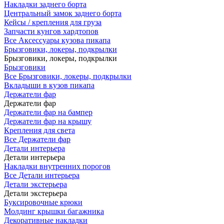
Накладки заднего борта
Центральный замок заднего борта
Кейсы / крепления для груза
Запчасти кунгов хардтопов
Все Аксессуары кузова пикапа
Брызговики, локеры, подкрылки
Брызговики, локеры, подкрылки
Брызговики
Все Брызговики, локеры, подкрылки
Вкладыши в кузов пикапа
Держатели фар
Держатели фар
Держатели фар на бампер
Держатели фар на крышу
Крепления для света
Все Держатели фар
Детали интерьера
Детали интерьера
Накладки внутренних порогов
Все Детали интерьера
Детали экстерьера
Детали экстерьера
Буксировочные крюки
Молдинг крышки багажника
Декоративные накладки