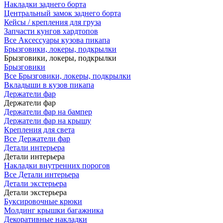
Накладки заднего борта
Центральный замок заднего борта
Кейсы / крепления для груза
Запчасти кунгов хардтопов
Все Аксессуары кузова пикапа
Брызговики, локеры, подкрылки
Брызговики, локеры, подкрылки
Брызговики
Все Брызговики, локеры, подкрылки
Вкладыши в кузов пикапа
Держатели фар
Держатели фар
Держатели фар на бампер
Держатели фар на крышу
Крепления для света
Все Держатели фар
Детали интерьера
Детали интерьера
Накладки внутренних порогов
Все Детали интерьера
Детали экстерьера
Детали экстерьера
Буксировочные крюки
Молдинг крышки багажника
Декоративные накладки