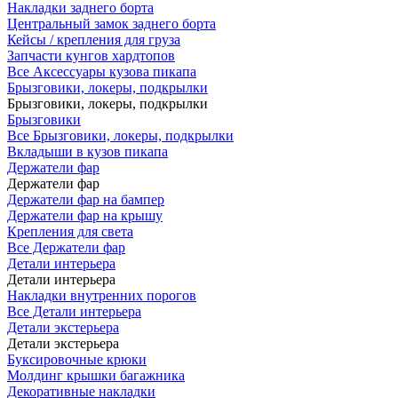
Накладки заднего борта
Центральный замок заднего борта
Кейсы / крепления для груза
Запчасти кунгов хардтопов
Все Аксессуары кузова пикапа
Брызговики, локеры, подкрылки
Брызговики, локеры, подкрылки
Брызговики
Все Брызговики, локеры, подкрылки
Вкладыши в кузов пикапа
Держатели фар
Держатели фар
Держатели фар на бампер
Держатели фар на крышу
Крепления для света
Все Держатели фар
Детали интерьера
Детали интерьера
Накладки внутренних порогов
Все Детали интерьера
Детали экстерьера
Детали экстерьера
Буксировочные крюки
Молдинг крышки багажника
Декоративные накладки