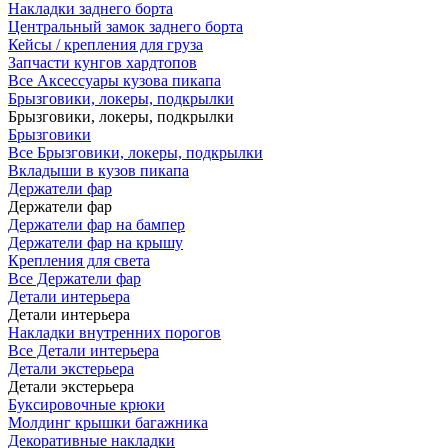
Накладки заднего борта
Центральный замок заднего борта
Кейсы / крепления для груза
Запчасти кунгов хардтопов
Все Аксессуары кузова пикапа
Брызговики, локеры, подкрылки
Брызговики, локеры, подкрылки
Брызговики
Все Брызговики, локеры, подкрылки
Вкладыши в кузов пикапа
Держатели фар
Держатели фар
Держатели фар на бампер
Держатели фар на крышу
Крепления для света
Все Держатели фар
Детали интерьера
Детали интерьера
Накладки внутренних порогов
Все Детали интерьера
Детали экстерьера
Детали экстерьера
Буксировочные крюки
Молдинг крышки багажника
Декоративные накладки