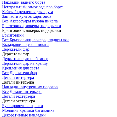
Накладки заднего борта
Центральный замок заднего борта
Кейсы / крепления для груза
Запчасти кунгов хардтопов
Все Аксессуары кузова пикапа
Брызговики, локеры, подкрылки
Брызговики, локеры, подкрылки
Брызговики
Все Брызговики, локеры, подкрылки
Вкладыши в кузов пикапа
Держатели фар
Держатели фар
Держатели фар на бампер
Держатели фар на крышу
Крепления для света
Все Держатели фар
Детали интерьера
Детали интерьера
Накладки внутренних порогов
Все Детали интерьера
Детали экстерьера
Детали экстерьера
Буксировочные крюки
Молдинг крышки багажника
Декоративные накладки