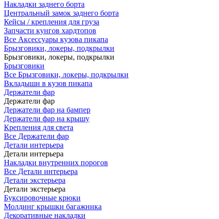
Накладки заднего борта
Центральный замок заднего борта
Кейсы / крепления для груза
Запчасти кунгов хардтопов
Все Аксессуары кузова пикапа
Брызговики, локеры, подкрылки
Брызговики, локеры, подкрылки
Брызговики
Все Брызговики, локеры, подкрылки
Вкладыши в кузов пикапа
Держатели фар
Держатели фар
Держатели фар на бампер
Держатели фар на крышу
Крепления для света
Все Держатели фар
Детали интерьера
Детали интерьера
Накладки внутренних порогов
Все Детали интерьера
Детали экстерьера
Детали экстерьера
Буксировочные крюки
Молдинг крышки багажника
Декоративные накладки