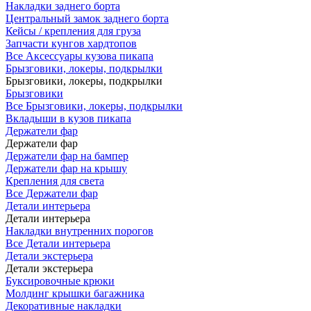
Накладки заднего борта
Центральный замок заднего борта
Кейсы / крепления для груза
Запчасти кунгов хардтопов
Все Аксессуары кузова пикапа
Брызговики, локеры, подкрылки
Брызговики, локеры, подкрылки
Брызговики
Все Брызговики, локеры, подкрылки
Вкладыши в кузов пикапа
Держатели фар
Держатели фар
Держатели фар на бампер
Держатели фар на крышу
Крепления для света
Все Держатели фар
Детали интерьера
Детали интерьера
Накладки внутренних порогов
Все Детали интерьера
Детали экстерьера
Детали экстерьера
Буксировочные крюки
Молдинг крышки багажника
Декоративные накладки