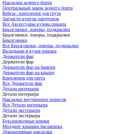
Накладки заднего борта
Центральный замок заднего борта
Кейсы / крепления для груза
Запчасти кунгов хардтопов
Все Аксессуары кузова пикапа
Брызговики, локеры, подкрылки
Брызговики, локеры, подкрылки
Брызговики
Все Брызговики, локеры, подкрылки
Вкладыши в кузов пикапа
Держатели фар
Держатели фар
Держатели фар на бампер
Держатели фар на крышу
Крепления для света
Все Держатели фар
Детали интерьера
Детали интерьера
Накладки внутренних порогов
Все Детали интерьера
Детали экстерьера
Детали экстерьера
Буксировочные крюки
Молдинг крышки багажника
Декоративные накладки