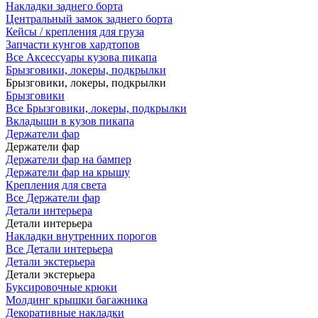
Накладки заднего борта
Центральный замок заднего борта
Кейсы / крепления для груза
Запчасти кунгов хардтопов
Все Аксессуары кузова пикапа
Брызговики, локеры, подкрылки
Брызговики, локеры, подкрылки
Брызговики
Все Брызговики, локеры, подкрылки
Вкладыши в кузов пикапа
Держатели фар
Держатели фар
Держатели фар на бампер
Держатели фар на крышу
Крепления для света
Все Держатели фар
Детали интерьера
Детали интерьера
Накладки внутренних порогов
Все Детали интерьера
Детали экстерьера
Детали экстерьера
Буксировочные крюки
Молдинг крышки багажника
Декоративные накладки