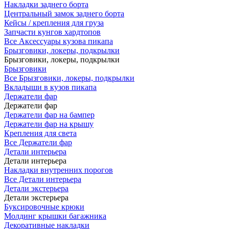
Накладки заднего борта
Центральный замок заднего борта
Кейсы / крепления для груза
Запчасти кунгов хардтопов
Все Аксессуары кузова пикапа
Брызговики, локеры, подкрылки
Брызговики, локеры, подкрылки
Брызговики
Все Брызговики, локеры, подкрылки
Вкладыши в кузов пикапа
Держатели фар
Держатели фар
Держатели фар на бампер
Держатели фар на крышу
Крепления для света
Все Держатели фар
Детали интерьера
Детали интерьера
Накладки внутренних порогов
Все Детали интерьера
Детали экстерьера
Детали экстерьера
Буксировочные крюки
Молдинг крышки багажника
Декоративные накладки