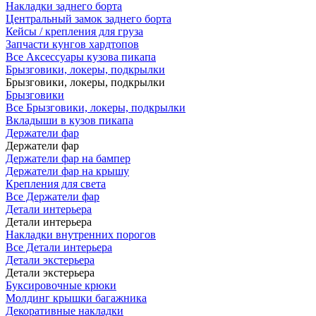
Накладки заднего борта
Центральный замок заднего борта
Кейсы / крепления для груза
Запчасти кунгов хардтопов
Все Аксессуары кузова пикапа
Брызговики, локеры, подкрылки
Брызговики, локеры, подкрылки
Брызговики
Все Брызговики, локеры, подкрылки
Вкладыши в кузов пикапа
Держатели фар
Держатели фар
Держатели фар на бампер
Держатели фар на крышу
Крепления для света
Все Держатели фар
Детали интерьера
Детали интерьера
Накладки внутренних порогов
Все Детали интерьера
Детали экстерьера
Детали экстерьера
Буксировочные крюки
Молдинг крышки багажника
Декоративные накладки