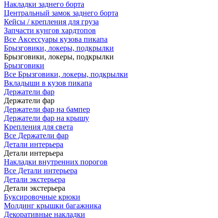
Накладки заднего борта
Центральный замок заднего борта
Кейсы / крепления для груза
Запчасти кунгов хардтопов
Все Аксессуары кузова пикапа
Брызговики, локеры, подкрылки
Брызговики, локеры, подкрылки
Брызговики
Все Брызговики, локеры, подкрылки
Вкладыши в кузов пикапа
Держатели фар
Держатели фар
Держатели фар на бампер
Держатели фар на крышу
Крепления для света
Все Держатели фар
Детали интерьера
Детали интерьера
Накладки внутренних порогов
Все Детали интерьера
Детали экстерьера
Детали экстерьера
Буксировочные крюки
Молдинг крышки багажника
Декоративные накладки