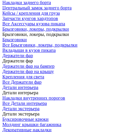
Накладки заднего борта
Центральный замок заднего борта
Кейсы / крепления для груза
Запчасти кунгов хардтопов
Все Аксессуары кузова пикапа
Брызговики, локеры, подкрылки
Брызговики, локеры, подкрылки
Брызговики
Все Брызговики, локеры, подкрылки
Вкладыши в кузов пикапа
Держатели фар
Держатели фар
Держатели фар на бампер
Держатели фар на крышу
Крепления для света
Все Держатели фар
Детали интерьера
Детали интерьера
Накладки внутренних порогов
Все Детали интерьера
Детали экстерьера
Детали экстерьера
Буксировочные крюки
Молдинг крышки багажника
Декоративные накладки