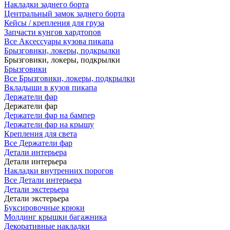
Накладки заднего борта
Центральный замок заднего борта
Кейсы / крепления для груза
Запчасти кунгов хардтопов
Все Аксессуары кузова пикапа
Брызговики, локеры, подкрылки
Брызговики, локеры, подкрылки
Брызговики
Все Брызговики, локеры, подкрылки
Вкладыши в кузов пикапа
Держатели фар
Держатели фар
Держатели фар на бампер
Держатели фар на крышу
Крепления для света
Все Держатели фар
Детали интерьера
Детали интерьера
Накладки внутренних порогов
Все Детали интерьера
Детали экстерьера
Детали экстерьера
Буксировочные крюки
Молдинг крышки багажника
Декоративные накладки