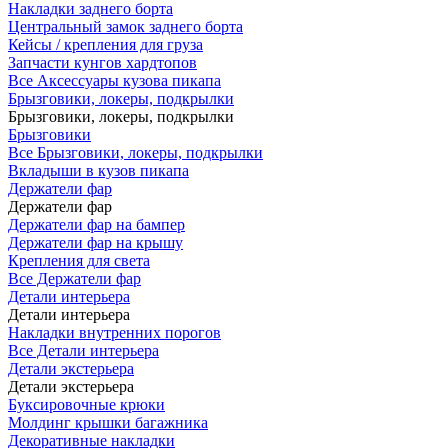
Накладки заднего борта
Центральный замок заднего борта
Кейсы / крепления для груза
Запчасти кунгов хардтопов
Все Аксессуары кузова пикапа
Брызговики, локеры, подкрылки
Брызговики, локеры, подкрылки
Брызговики
Все Брызговики, локеры, подкрылки
Вкладыши в кузов пикапа
Держатели фар
Держатели фар
Держатели фар на бампер
Держатели фар на крышу
Крепления для света
Все Держатели фар
Детали интерьера
Детали интерьера
Накладки внутренних порогов
Все Детали интерьера
Детали экстерьера
Детали экстерьера
Буксировочные крюки
Молдинг крышки багажника
Декоративные накладки