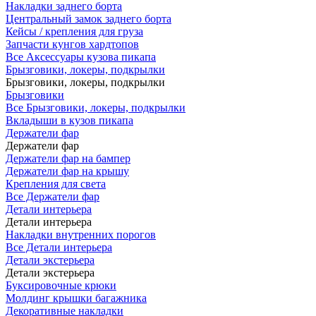
Накладки заднего борта
Центральный замок заднего борта
Кейсы / крепления для груза
Запчасти кунгов хардтопов
Все Аксессуары кузова пикапа
Брызговики, локеры, подкрылки
Брызговики, локеры, подкрылки
Брызговики
Все Брызговики, локеры, подкрылки
Вкладыши в кузов пикапа
Держатели фар
Держатели фар
Держатели фар на бампер
Держатели фар на крышу
Крепления для света
Все Держатели фар
Детали интерьера
Детали интерьера
Накладки внутренних порогов
Все Детали интерьера
Детали экстерьера
Детали экстерьера
Буксировочные крюки
Молдинг крышки багажника
Декоративные накладки