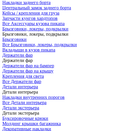
Накладки заднего борта
Центральный замок заднего борта
Кейсы / крепления для груза
Запчасти кунгов хардтопов
Все Аксессуары кузова пикапа
Брызговики, локеры, подкрылки
Брызговики, локеры, подкрылки
Брызговики
Все Брызговики, локеры, подкрылки
Вкладыши в кузов пикапа
Держатели фар
Держатели фар
Держатели фар на бампер
Держатели фар на крышу
Крепления для света
Все Держатели фар
Детали интерьера
Детали интерьера
Накладки внутренних порогов
Все Детали интерьера
Детали экстерьера
Детали экстерьера
Буксировочные крюки
Молдинг крышки багажника
Декоративные накладки